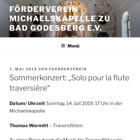
Zum
FÖRDERVEREIN
Inhalt
MICHAELSKAPELLE ZU
springen
BAD GODESBERG E.V.
Menü
VERÖFFENTLICHT
7. MAI 2019
VON
FOERDERVEREIN
AM
Sommerkonzert: „Solo pour la flute
traversière“
Datum/ Uhrzeit
Sonntag, 14. Juli 2019, 17 Uhr in der
Michaelskapelle
Thomas Wormitt
– Traversflöten