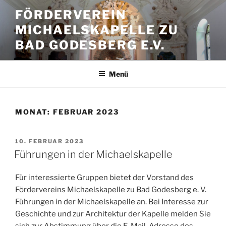
Zum
FÖRDERVEREIN
Inhalt
MICHAELSKAPELLE ZU
springen
BAD GODESBERG E.V.
Menü
MONAT:
FEBRUAR 2023
VERÖFFENTLICHT
10. FEBRUAR 2023
AM
Führungen in der Michaelskapelle
Für interessierte Gruppen bietet der Vorstand des
Fördervereins Michaelskapelle zu Bad Godesberg e. V.
Führungen in der Michaelskapelle an. Bei Interesse zur
Geschichte und zur Architektur der Kapelle melden Sie
sich zur Abstimmung über die E-Mail-Adresse des