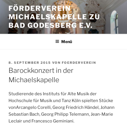
Zum
FÖRDERVEREIN
Inhalt
MICHAELSKAPELLE ZU
springen
BAD GODESBERG E.V.
Menü
VERÖFFENTLICHT
8. SEPTEMBER 2015
VON
FOERDERVEREIN
AM
Barockkonzert in der
Michaelskapelle
Studierende des Instituts für Alte Musik der
Hochschule für Musik und Tanz Köln spielten Stücke
vonArcangelo Corelli, Georg Friedrich Händel, Johann
Sebastian Bach, Georg Philipp Telemann, Jean-Marie
Leclair und Francesco Geminiani.