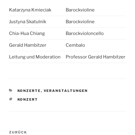
Katarzyna Kmieciak
Barockvioline
Justyna Skatulnik
Barockvioline
Chia-Hua Chiang
Barockvioloncello
Gerald Hambitzer
Cembalo
Leitung und Moderation
Professor Gerald Hambitzer
KATEGORIEN
KONZERTE
,
VERANSTALTUNGEN
SCHLAGWÖRTER
KONZERT
Beitragsnavigation
Vorheriger
ZURÜCK